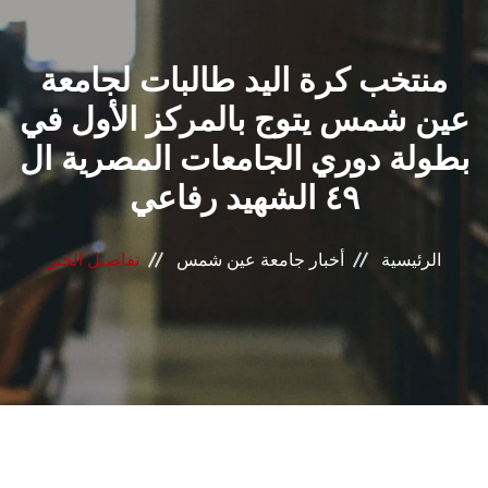
القطاعـات
منتخب كرة اليد طالبات لجامعة
الشئون الأكاديمية
عين شمس يتوج بالمركز الأول في
البحث العلمي
بطولة دوري الجامعات المصرية ال
٤٩ الشهيد رفاعي
الرعاية الصحية
المراكز والوحدات
الرئيسية
أخبار جامعة عين شمس
تفاصيل الخبر
الأنظمة الذكية
الإعلام
تواصل معنا