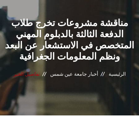
القطاعـات
مناقشة مشروعات تخرج طلاب
الشئون الأكاديمية
الدفعة الثالثة بالدبلوم المهني
البحث العلمي
المتخصص في الاستشعار عن البعد
ونظم المعلومات الجغرافية
الرعاية الصحية
المراكز والوحدات
الرئيسية
أخبار جامعة عين شمس
تفاصيل الخبر
الأنظمة الذكية
الإعلام
تواصل معنا