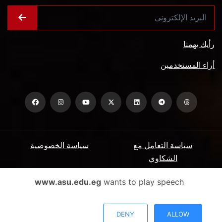
رأيك يهمنا
أراء المستخدمين
سياسة التعامل مع
سياسة الخصوصية
الشكاوي
ميثاق المتعاملين
الأسئلة الشائعة
www.asu.edu.eg
wants to play speech
شروط الاستخدام
DENY
ALLOW
جميع الحقوق محفوظة جامعة عين شمس - البوابة الإلكترونية © 2026