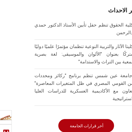
 الاحداث
لية الحقوق تنظم حفل تأبين الأستاذ الدكتور حمدي
الرحمن
ليتا الآثار والتربية النوعية تنظمان مؤتمرًا علميًا دوليًا
ركًا بعنوان "الألوان والموسيقى: لغة بصرية
عية بين التراث والاستدامة"
امعة عين شمس تنظم برنامج "ركائز ومحددات
من القومي المصري في ظل المتغيرات المعاصرة"
تعاون مع الأكاديمية العسكرية للدراسات العليا
استراتيجية
أخر قرارات الجامعة