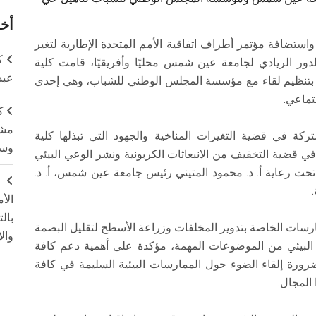
أخر
واستضافة مؤتمر أطراف اتفاقية الأمم المتحدة الإطارية لتغير
ك
نطلق الدور الريادي لجامعة عين شمس محليًا وأفريقيًا، قامت كلية
عبد
س بتنظيم لقاء مع مؤسسة المجلس الوطني للشباب، وهي إحدى
تماعي.
ك
مشت
ركة في قضية التغيرات المناخية والجهود التي تبذلها كلية
وسم
ي قضية التخفيف من الانبعاثات الكربونية ونشر الوعي البيئي
تحت رعاية أ. د. محمود المتيني رئيس جامعة عين شمس، أ. د.
ج
الأ
بال
ارسات الخاصة بتدوير المخلفات وزراعة الأسطح لتقليل البصمة
وال
 البيئي من الموضوعات المهمة، مؤكدة على أهمية دعم كافة
ضرورة إلقاء الضوء حول الممارسات البيئية السليمة في كافة
المجال.