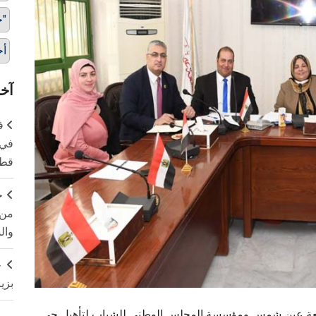
حي "الدويقة"
أخ
آخر
ف
في 
قطا
ج
من 
وال
ج
بزي
 بجامعة عين شمس ومؤسسة المجلس الوطني للشباب لتأهيل حي