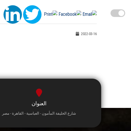
2022-03-16
العنوان
شارع الخليفة المأمون - العباسية - القاهرة - مصر