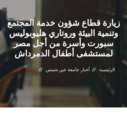
القطاعـات
زيارة قطاع شؤون خدمة المجتمع
الشئون الأكاديمية
وتنمية البيئة وروتاري هليوبوليس
البحث العلمي
سبورت وأسرة من أجل مصر
لمستشفى أطفال الدمرداش
الرعاية الصحية
المراكز والوحدات
الرئيسية
أخبار جامعة عين شمس
تفاصيل الخبر
الأنظمة الذكية
الإعلام
تواصل معنا