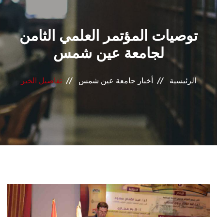
القطاعـات
توصيات المؤتمر العلمي الثامن
الشئون الأكاديمية
لجامعة عين شمس
البحث العلمي
الرئيسية
أخبار جامعة عين شمس
تفاصيل الخبر
الرعاية الصحية
المراكز والوحدات
الأنظمة الذكية
الإعلام
تواصل معنا