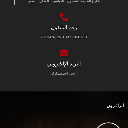
شارع الخليفة المأمون - العباسية - القاهرة - مصر
رقم التليفون
26831231 - 26831417 - 26831474
البريد الإلكتروني
أرسل استفسارك.
الزائـرون