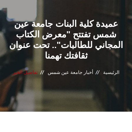
القطاعـات
عميدة كلية البنات جامعة عين
الشئون الأكاديمية
شمس تفتتح "معرض الكتاب
البحث العلمي
المجاني للطالبات".. تحت عنوان
ثقافتك تهمنا
الرعاية الصحية
المراكز والوحدات
الرئيسية
أخبار جامعة عين شمس
تفاصيل الخبر
الأنظمة الذكية
الإعلام
تواصل معنا