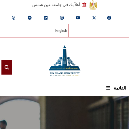
أهلاً بك في جامعة عين شمس
English
القائمة
الرئيسيـة
عن الجامعة