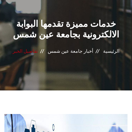
القطاعـات
خدمات مميزة تقدمها البوابة
الشئون الأكاديمية
الالكترونية بجامعة عين شمس
البحث العلمي
الرئيسية
أخبار جامعة عين شمس
تفاصيل الخبر
الرعاية الصحية
المراكز والوحدات
الأنظمة الذكية
الإعلام
تواصل معنا