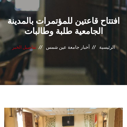
القطاعـات
افتتاح قاعتين للمؤتمرات بالمدينة
الشئون الأكاديمية
الجامعية طلبة وطالبات
البحث العلمي
الرئيسية
أخبار جامعة عين شمس
تفاصيل الخبر
الرعاية الصحية
المراكز والوحدات
الأنظمة الذكية
الإعلام
تواصل معنا