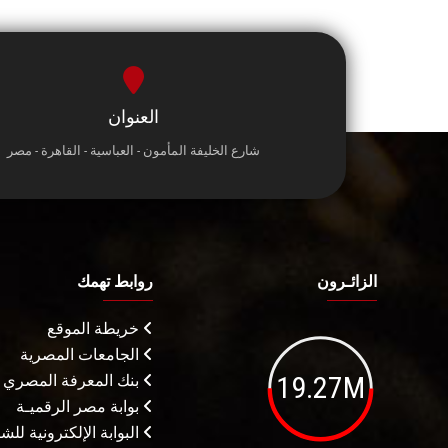
العنوان
شارع الخليفة المأمون - العباسية - القاهرة - مصر
الزائـرون
روابط تهمك
خريطة الموقع
الجامعات المصرية
19.27M
بنك المعرفة المصري
بوابة مصر الرقميـة
البوابة الإلكترونية لل