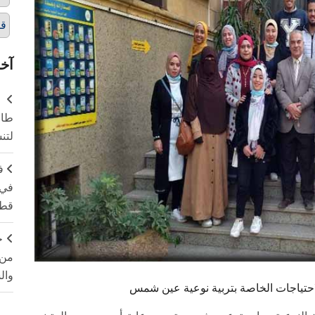
قا
آخر
طال
لتن
ف
في 
قطا
ج
من 
وال
لاحتياجات الخاصة بتربية نوعية عين شمس