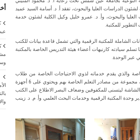
ة النوعية بجامعة عين شمس تحت رعاية أ. د. محمود المتيني
أخر
لشئون الدراسات العليا والبحوث، تفقد أ. د. أسامة السيد عميد
العليا والبحوث، وأ. د. عمرو خليل وكيل الكلية لشئون خدمة
ك
 التطوير للمكتبة.
عبد
يانات الشاملة للمكتبة الرقمية والتي تشمل قاعدة بيانات للكتب
ك
ا تسلم سيادته كارنيهات أعضاء هيئة التدريس الخاصة بالمكتبة
مشت
 عبر الوحدة.
وسم
لخاصة والذي يقدم خدماته لذوي الاحتياجات الخاصة من طلاب
ج
الكلية والذي يشتمل على قاعدة بيانات للصم وكذلك مجموعة من مصادر التعلم الخاصة بهم ويحتوي على 6 أجهزة
الأ
الشاشة ليتسنى للمكفوفين وضعاف البصر الاطلاع على الكتب
بال
دير وحدة المكتبة الرقمية وخدمات البحث العلمي وأ. م. د. زينب
وال