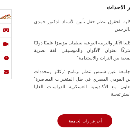
 الاحداث
لية الحقوق تنظم حفل تأبين الأستاذ الدكتور حمدي
الرحمن
ليتا الآثار والتربية النوعية تنظمان مؤتمرًا علميًا دوليًا
ركًا بعنوان "الألوان والموسيقى: لغة بصرية
عية بين التراث والاستدامة"
امعة عين شمس تنظم برنامج "ركائز ومحددات
من القومي المصري في ظل المتغيرات المعاصرة"
تعاون مع الأكاديمية العسكرية للدراسات العليا
استراتيجية
أخر قرارات الجامعة