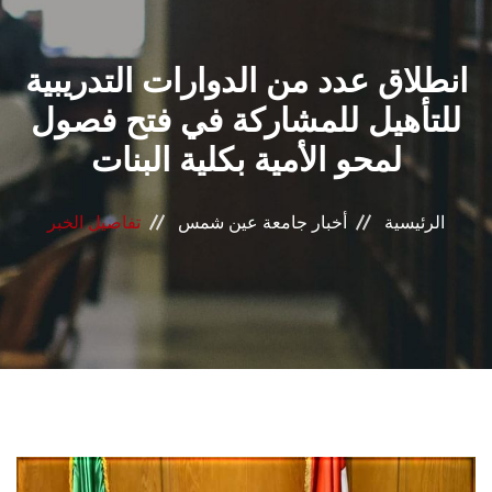
القطاعـات
انطلاق عدد من الدوارات التدريبية
الشئون الأكاديمية
للتأهيل للمشاركة في فتح فصول
البحث العلمي
لمحو الأمية بكلية البنات
الرعاية الصحية
الرئيسية
أخبار جامعة عين شمس
تفاصيل الخبر
المراكز والوحدات
الأنظمة الذكية
الإعلام
تواصل معنا