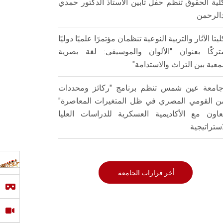
لية الحقوق تنظم حفل تأبين الأستاذ الدكتور حمدي
الرحمن
ليتا الآثار والتربية النوعية تنظمان مؤتمرًا علميًا دوليًا
ركًا بعنوان "الألوان والموسيقى: لغة بصرية
عية بين التراث والاستدامة"
امعة عين شمس تنظم برنامج "ركائز ومحددات
من القومي المصري في ظل المتغيرات المعاصرة"
تعاون مع الأكاديمية العسكرية للدراسات العليا
استراتيجية
أخر قرارات الجامعة