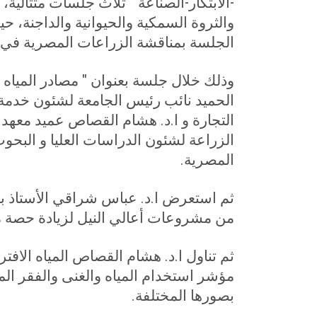
-الابتكار-الصناعة " ثلاث جلسات متتالية،
والثروة السمكية والحيوانية والداجنة، ح
الجلسة بمناقشة الزراعات المصرية في ظل
وذلك خلال جلسة بعنوان " مصادر المياه 
الحميد نائب رئيس الجامعة لشئون خدمة ال
التجارة و ا.د. هشام القصاص عميد معهد ا
الزراعة لشئون الدراسات العليا و البح
المصرية
.
ثم استعرض ا.د. عباس شراقي الأستاذ بمع
من مشروعات أعالي النيل لزيادة حصة م
ثم تناول ا.د. هشام القصاص المياه الافت
مؤشر استخدام المياه والغنى والفقر الما
بصورها المختلفة
.