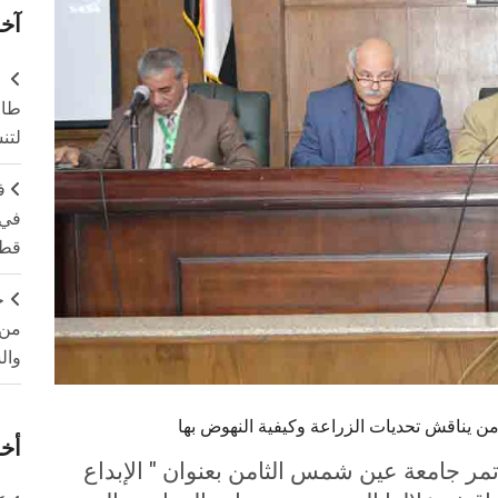
آخر
طال
لتن
ف
في 
قطا
ج
من 
وال
ن يناقش تحديات الزراعة وكيفية النهوض بها
أخر
مر جامعة عين شمس الثامن بعنوان " الإبداع