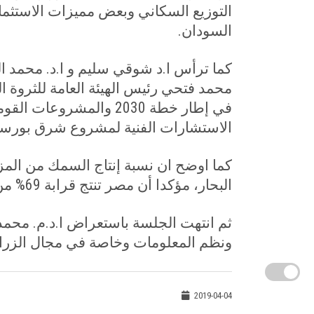
التوزيع السكاني وبعض مميزات الاستثما
السودان
.
كما ترأس ا.د شوقي سليم و ا.د. محمد النش
محمد فتحي رئيس الهيئة العامة للثروة ا
في إطار خطة 2030 والمش
الاستشارات الفنية لمشروع شرق بورسع
كما اوضح ان نسبة إنتاج السمك من المز
البحار، مؤكدا أن مصر تنتج قرابة 69% من إنتاج الثروة السمكية بقارة افريقيا
ثم انتهت الجلسة باستعراض ا.د.م. محمد
ونظم المعلومات وخاصة في مجال الزراعة
2019-04-04