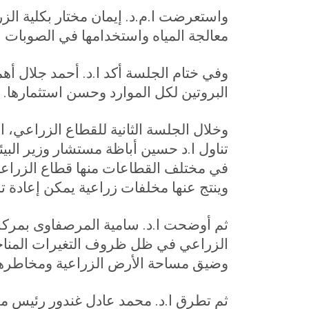
واستعرضت ا.م.د. إيمان مختار بكلية ال
معالجة المياه واستخدامها في الصوبات ا
وفي ختام الجلسة أكد ا.د. أحمد جلال أهم
البروتين لكل الموارد وحسن استثمارها
.
وخلال الجلسة الثانية للقطاع الزراعي، ا
تناول ا.د حسين أباظة مستشار وزير البيئ
في مختلف القطاعات منها قطاع الزراعة
وينتج عنها مخلفات زراعية يمكن إعادة 
ثم أوضحت ا.د. سامية المرصفاوى بمركز
الزراعي في ظل ظروف التغيرات المناخية
وضيق مساحة الأرض الزراعية ومخاطره
ثم تطرق ا.د. محمد عادل غندور رئيس مر