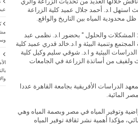
 ناقش خلالها العديد من تحديات الزراعة والري
ك
يث استهل ا.د. أحمد جلال عميد كلية الزراعة
عبد
 محدودية المياه بين التاريخ والواقع
.
ك
مشت
: المشكلات والحلول " بحضور ا.د. نظمى عبد
وسم
مجتمع وتنمية البيئة و ا.د.خالد قدري عميد كلية
لدراسات البيئية و ا.د. شوقي سليم وكيل كلية
ج
وث ولفيف من أساتذة الزراعة في الجامعات
الأ
بال
وال
هد الدراسات الأفريقية بجامعة القاهرة عددا
صر المائية
.
راضية وتوفير المياه في مصر وبصمة المياه وهي
ئي، مؤكدا أهمية نشر ثقافة توفير المياه