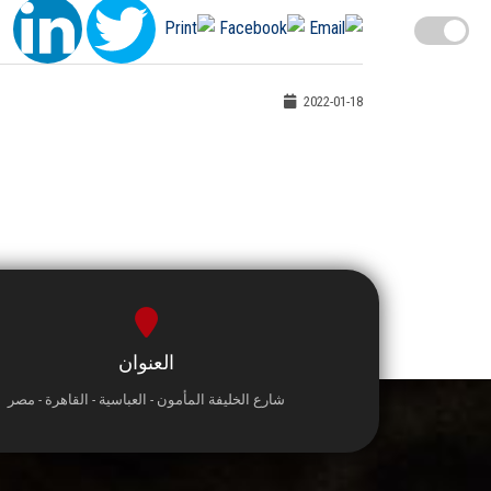
2022-01-18
العنوان
شارع الخليفة المأمون - العباسية - القاهرة - مصر