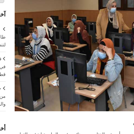
آخر
طال
لتن
ف
في 
قطا
ج
من 
وال
أخر