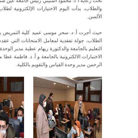
تحت رعاية أ. د. محمود المتيني رئيس جامعة عين شمس
والطلاب، بدأت اليوم الاختبارات الإلكترونية لطلا
الألسن.
حيث أجرت أ. د. سحر موسى عميد كلية التمريض يرا
الطلاب، جولة تفقدية لمعامل الامتحانات التي عقد
التعليم بالجامعة والدكتورة ريهام عطية مدير الوحد
الاختبارات الالكترونية بالجامعة و أ. د. فاطمة عطا 
الرحمن مدير وحدة القياس والتقويم بالكلية.