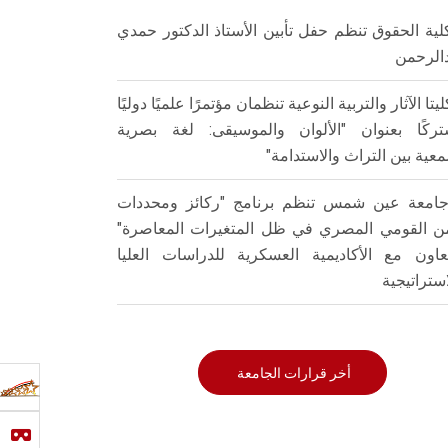
لية الحقوق تنظم حفل تأبين الأستاذ الدكتور حمدي
الرحمن
ليتا الآثار والتربية النوعية تنظمان مؤتمرًا علميًا دوليًا
ركًا بعنوان "الألوان والموسيقى: لغة بصرية
عية بين التراث والاستدامة"
امعة عين شمس تنظم برنامج "ركائز ومحددات
من القومي المصري في ظل المتغيرات المعاصرة"
تعاون مع الأكاديمية العسكرية للدراسات العليا
استراتيجية
أخر قرارات الجامعة