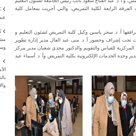
، و أ. د. عبد الفتاح سعود نائب رئيس الجامعة لشئون التعليم
ب الفرقة الرابعة لكلية التمريض، والتي أجريت بمعامل كلية
ك
عبد
ك
فقها أ. د. سحر ياسين وكيل كلية التمريض لشئون التعليم و
مشت
ت تحت إشراف وحضور أ. د. منى عبد العال مدير إدارة تطوير
وسم
ة المركزية للقياس والتقويم والدكتور مجدي شعبان مدير مركز
مدير وحدة الخدمات الإلكترونية بكلية التمريض وأ. د. أسماء عبد
ج
الأ
بال
وال