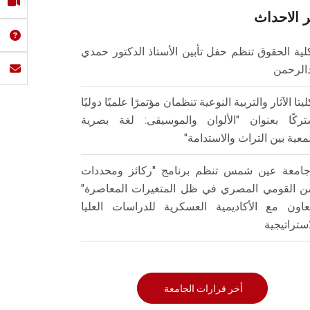
 الاحداث
لية الحقوق تنظم حفل تأبين الأستاذ الدكتور حمدي
الرحمن
ليتا الآثار والتربية النوعية تنظمان مؤتمرًا علميًا دوليًا
ركًا بعنوان "الألوان والموسيقى: لغة بصرية
عية بين التراث والاستدامة"
امعة عين شمس تنظم برنامج "ركائز ومحددات
من القومي المصري في ظل المتغيرات المعاصرة"
تعاون مع الأكاديمية العسكرية للدراسات العليا
استراتيجية
أخر قرارات الجامعة