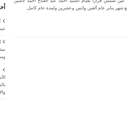
 عين شمس قراراً بقيام السيد أحمد عبد الفتاح أحمد لاشين
أخر
شهر يناير عام ألفين واثنين وعشرين ولمدة عام كامل.
ك
عبد
ك
مشت
وسم
ج
الأ
بال
وال