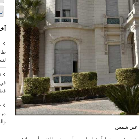
رئ
آخر
طال
لتن
ف
في 
قطا
ج
من 
وال
عة عين شمس