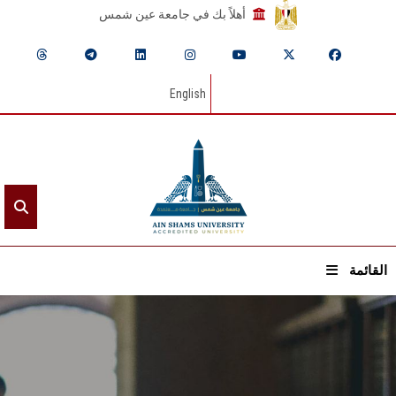
أهلاً بك في جامعة عين شمس
English
القائمة
الرئيسيـة
عن الجامعة