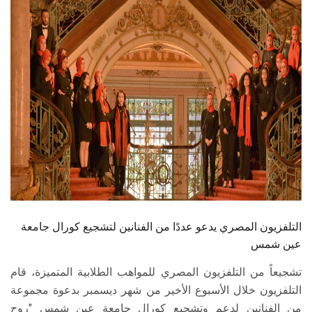
الطلاب
هيئة التدريس
الدراسات العليا
الخريجين
الموظفون
الزائـرون
التلفزيون المصري يدعو عددًا من الفنانين لتشجيع كورال جامعة
سجل الان
عين شمس
تشجيعاً من التلفزيون المصري للمواهب الطلابية المتميزة، قام
التلفزيون خلال الأسبوع الأخير من شهر ديسمبر بدعوة مجموعة
من الفنانين لدعم وتشجيع كورال جامعة عين شمس "روح