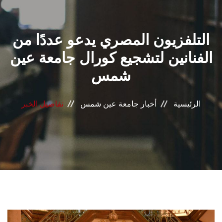
القطاعـات
التلفزيون المصري يدعو عددًا من
الشئون الأكاديمية
الفنانين لتشجيع كورال جامعة عين
البحث العلمي
شمس
الرعاية الصحية
الرئيسية
أخبار جامعة عين شمس
تفاصيل الخبر
المراكز والوحدات
الأنظمة الذكية
الإعلام
تواصل معنا