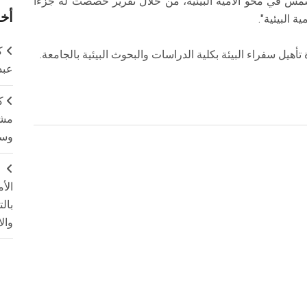
مس في محو الأمية البيئية، من خلال تقرير خصصت له جزءا
أخر
 البيئية".
ك
هيل سفراء البيئة بكلية الدراسات والبحوث البيئية بالجامعة.
عبد
ك
مشت
وسم
ج
الأ
بال
وال