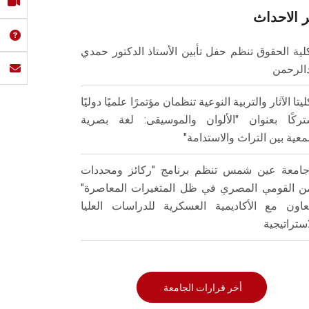
 الاحداث
لية الحقوق تنظم حفل تأبين الأستاذ الدكتور حمدي
الرحمن
ليتا الآثار والتربية النوعية تنظمان مؤتمرًا علميًا دوليًا
ركًا بعنوان "الألوان والموسيقى: لغة بصرية
عية بين التراث والاستدامة"
امعة عين شمس تنظم برنامج "ركائز ومحددات
من القومي المصري في ظل المتغيرات المعاصرة"
تعاون مع الأكاديمية العسكرية للدراسات العليا
استراتيجية
أخر قرارات الجامعة