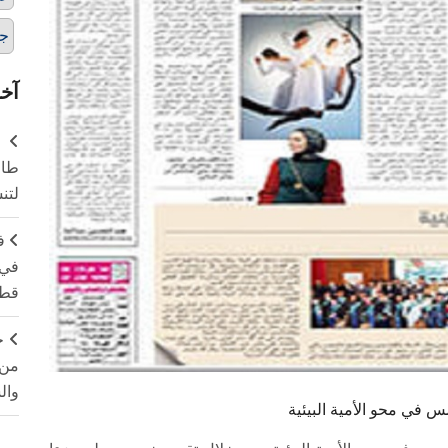
جر
آخر
طال
لتن
ف
في 
قطا
ج
من 
وال
 في محو الأمية البيئية