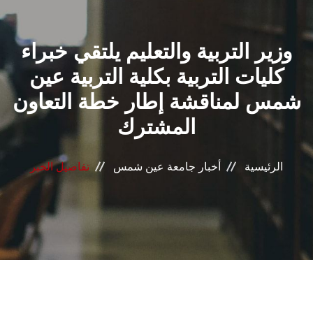
القطاعـات
وزير التربية والتعليم يلتقي خبراء
الشئون الأكاديمية
كليات التربية بكلية التربية عين
البحث العلمي
شمس لمناقشة إطار خطة التعاون
المشترك
الرعاية الصحية
المراكز والوحدات
الرئيسية
أخبار جامعة عين شمس
تفاصيل الخبر
الأنظمة الذكية
الإعلام
تواصل معنا