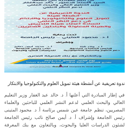
الطلاب
هيئة التدريس
الدراسات العليا
الخريجين
الموظفون
الزائـرون
ندوة تعريفية عن أنشطة هيئة تمويل العلوم والتكنولوجيا والابتكار
في إطار المبادرة التي أعلنها أ. د. خالد عبد الغفار وزير التعليم
سجل الان
العالي والبحث العلمي لدعم النشر العلمي للباحثين والعلماء
المصريين، تنظم جامعة عين شمس برئاسة أ. د. محمود المتينى
رئيس الجامعة وإشراف أ. د. أيمن صالح نائب رئيس الجامعة
لشئون الدراسات العليا والبحوث، وبالتعاون مع بنك المعرفة