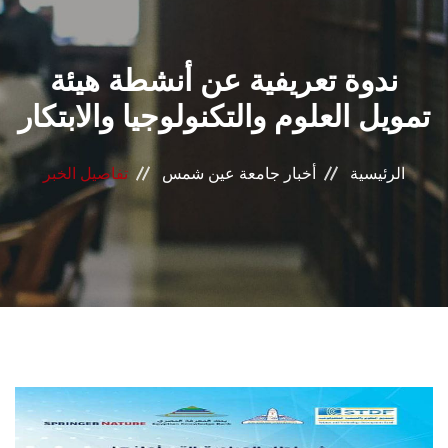
القطاعـات
ندوة تعريفية عن أنشطة هيئة
الشئون الأكاديمية
تمويل العلوم والتكنولوجيا والابتكار
البحث العلمي
الرئيسية
أخبار جامعة عين شمس
تفاصيل الخبر
الرعاية الصحية
المراكز والوحدات
الأنظمة الذكية
الإعلام
تواصل معنا