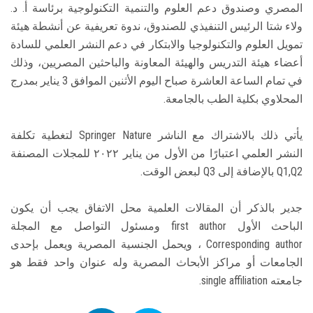
المصري وصندوق دعم العلوم والتنمية التكنولوجية برئاسة أ. د.
ولاء شتا الرئيس التنفيذي للصندوق، ندوة تعريفية عن أنشطة هيئة
تمويل العلوم والتكنولوجيا والابتكار في دعم النشر العلمي للسادة
أعضاء هيئة التدريس والهيئة المعاونة والباحثين المصريين، وذلك
في تمام الساعة العاشرة صباح اليوم الأثنين الموافق 3 يناير بمدرج
المحلاوي بكلية الطب بالجامعة.
يأتي ذلك بالاشتراك مع الناشر Springer Nature لتغطية تكلفة
النشر العلمي اعتبارًا من الأول من يناير ٢٠٢٢ للمجلات المصنفة
Q1,Q2 بالإضافة إلى Q3 لبعض الوقت.
جدير بالذكر أن المقالات العلمية محل الاتفاق يجب أن يكون
الباحث الأول first author ومسئول التواصل مع المجلة
Corresponding author ، ويحمل الجنسية المصرية ويعمل بإحدى
الجامعات أو مراكز الأبحاث المصرية وله عنوان واحد فقط هو
جامعته single affiliation.