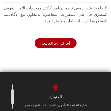
جامعة عين شمس تنظم برنامج "ركائز ومحددات الأمن القومي
المصري في ظل المتغيرات المعاصرة" بالتعاون مع الأكاديمية
العسكرية للدراسات العليا والاستراتيجية
أخر قرارات الجامعة
العنوان
شارع الخليفة المأمون - العباسية - القاهرة - مصر