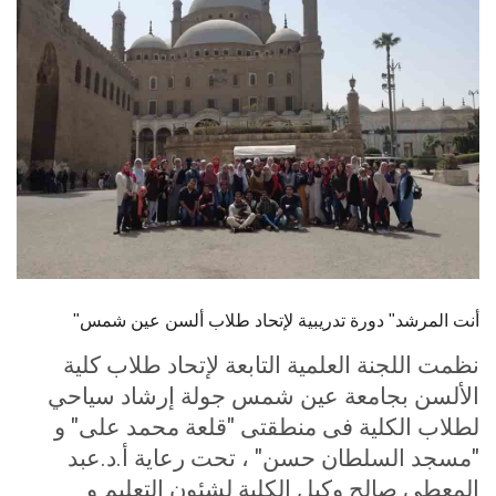
الطلاب
هيئة التدريس
الدراسات العليا
الخريجين
الموظفون
الزائـرون
"أنت المرشد" دورة تدريبية لإتحاد طلاب ألسن عين شمس
نظمت اللجنة العلمية التابعة لإتحاد طلاب كلية
سجل الان
الألسن بجامعة عين شمس جولة إرشاد سياحي
لطلاب الكلية فى منطقتى "قلعة محمد على" و
"مسجد السلطان حسن" ، تحت رعاية أ.د.عبد
المعطي صالح وكيل الكلية لشئون التعليم و