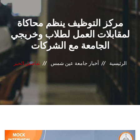
القطاعـات
مركز التوظيف ينظم محاكاة
الشئون الأكاديمية
لمقابلات العمل لطلاب وخريجي
البحث العلمي
الجامعة مع الشركات
الرعاية الصحية
الرئيسية
أخبار جامعة عين شمس
تفاصيل الخبر
المراكز والوحدات
الأنظمة الذكية
الإعلام
تواصل معنا