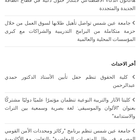
هاكاثون الذكاء الاصطناعي لابتكار حلول ذكية في قطاع الطاقة
الجديدة والمتجددة
جامعة عين شمس تواصل تأهيل طلابها لسوق العمل من خلال
حزمة متكاملة من البرامج التدريبية والشراكات مع كبرى
المؤسسات المحلية والعالمية
أخر الاحداث
كلية الحقوق تنظم حفل تأبين الأستاذ الدكتور حمدي
عبدالرحمن
كليتا الآثار والتربية النوعية تنظمان مؤتمرًا علميًا دوليًا مشتركًا
بعنوان "الألوان والموسيقى: لغة بصرية وسمعية بين التراث
والاستدامة"
جامعة عين شمس تنظم برنامج "ركائز ومحددات الأمن القومي
المصري في ظل المتغيرات المعاصرة" بالتعاون مع الأكاديمية