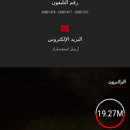
رقم التليفون
26831231 - 26831417 - 26831474
البريد الإلكتروني
أرسل استفسارك.
الزائـرون
19.27M