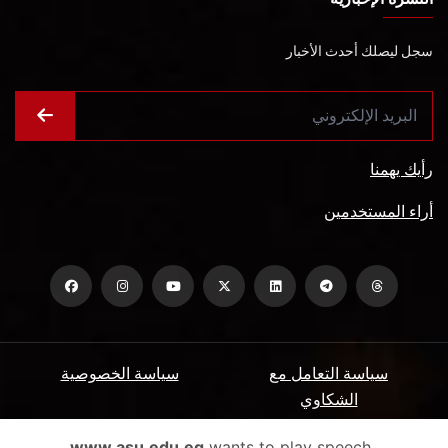
سجل ليصلك أحدث الأخبار
رأيك يهمنا
أراء المستخدمين
سياسة التعامل مع
سياسة الخصوصية
الشكاوي
ميثاق المتعاملين
الأسئلة الشائعة
www.asu.edu.eg
wants to play speech