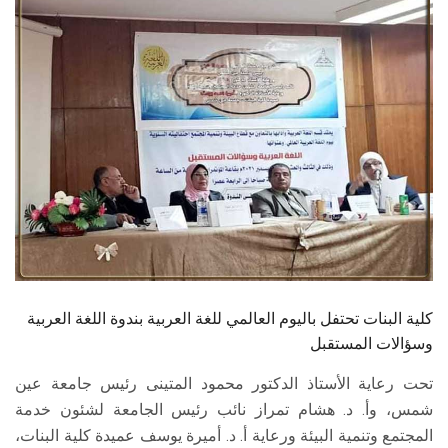
الطلاب
هيئة التدريس
الدراسات العليا
الخريجين
الموظفون
الزائـرون
كلية البنات تحتفل باليوم العالمي للغة العربية بندوة اللغة العربية
سجل الان
وسؤالات المستقبل
تحت رعاية الأستاذ الدكتور محمود المتينى رئيس جامعة عين
شمس، وأ. د. هشام تمراز نائب رئيس الجامعة لشئون خدمة
المجتمع وتنمية البيئة ورعاية أ. د. أميرة يوسف عميدة كلية البنات،