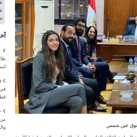
عي
عي
ج
آخر
طال
لتن
ف
في 
قطا
ج
من 
 بحقوق عين شمس
وال