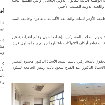
نية الثالثة للقانون الدولي الإنساني والتي نظمتها اللجنة
واللجنة الدولية للصليب الأحمر.
أخر
لأزهر للبنات والجامعة الألمانية بالقاهرة وجامعة المنيا
ك
عبد
قوم الطلاب المشاركين بإعدادها حول وقائع افتراضية تثير
ك
بات توافر أركان الانتهاكات باعتبارها جرائم بينما يحاول فريق
مشت
وسم
قوق بالمشاركين باسم السيد الأستاذ الدكتور محمود المتيني
ج
 الأستاذ الدكتور عبد الفتاح سعود نائب رئيس الجامعة لشئون
الأ
بال
وال