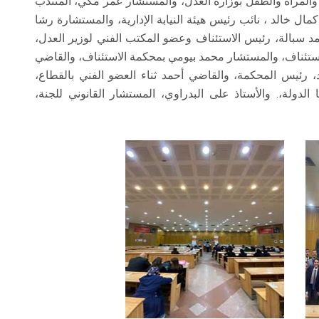
المرأة والطفل بوزارة العدل، والمستشار عمر مكي، المنتدب
كمال خالد ، نائب رئيس هيئة النيابة الإدارية، والمستشارة رشا
 سبالة، رئيس الاستئناف وعضو المكتب الفني لوزير العدل،
تئناف، والمستشار محمد بيومي بمحكمة الاستئناف، والقاضي
ئيس المحكمة، والقاضي أحمد ثناء العضو الفني بالقطاع،
دولة،. والأستاذ على البدراوي، المستشار القانوني للجنة،