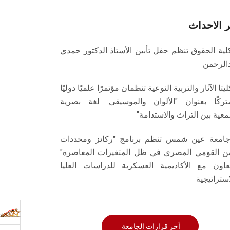
 الاحداث
لية الحقوق تنظم حفل تأبين الأستاذ الدكتور حمدي
الرحمن
ليتا الآثار والتربية النوعية تنظمان مؤتمرًا علميًا دوليًا
ركًا بعنوان "الألوان والموسيقى: لغة بصرية
عية بين التراث والاستدامة"
امعة عين شمس تنظم برنامج "ركائز ومحددات
من القومي المصري في ظل المتغيرات المعاصرة"
تعاون مع الأكاديمية العسكرية للدراسات العليا
استراتيجية
أخر قرارات الجامعة