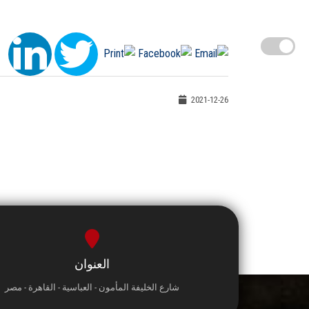
2021-12-26
العنوان
شارع الخليفة المأمون - العباسية - القاهرة - مصر