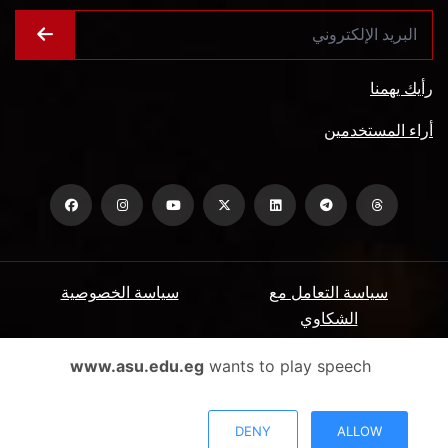
رأيك يهمنا
أراء المستخدمين
سياسة التعامل مع
سياسة الخصوصية
الشكاوي
ميثاق المتعاملين
الأسئلة الشائعة
www.asu.edu.eg
wants to play speech
شروط الاستخدام
DENY
ALLOW
جميع الحقوق محفوظة جامعة عين شمس - البوابة الإلكترونية © 2026