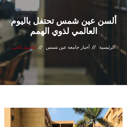
القطاعـات
ألسن عين شمس تحتفل باليوم
الشئون الأكاديمية
العالمي لذوي الهمم
البحث العلمي
الرئيسية
أخبار جامعة عين شمس
تفاصيل الخبر
الرعاية الصحية
المراكز والوحدات
الأنظمة الذكية
الإعلام
تواصل معنا