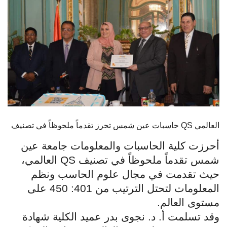
الطلاب
هيئة التدريس
الدراسات العليا
الخريجين
الموظفون
حاسبات عين شمس تحرز تقدماً ملحوظاً في تصنيف QS العالمي
الزائـرون
أحرزت كلية الحاسبات والمعلومات جامعة عين
شمس تقدماً ملحوظاً في تصنيف
QS
العالمي،
سجل الان
حيث تقدمت في مجال علوم الحاسب ونظم
المعلومات لتحتل الترتيب من 401: 450 على
مستوى العالم
.
وقد تسلمت أ. د. نجوى بدر عميد الكلية شهادة