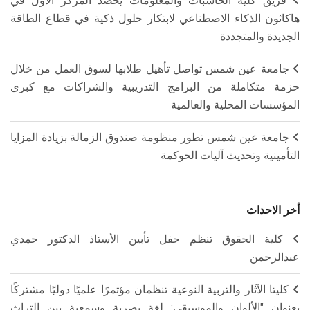
فريق كلية الحاسبات والمعلومات يحصد المركز الأول في
هاكاثون الذكاء الاصطناعي لابتكار حلول ذكية في قطاع الطاقة
الجديدة والمتجددة
جامعة عين شمس تواصل تأهيل طلابها لسوق العمل من خلال
حزمة متكاملة من البرامج التدريبية والشراكات مع كبرى
المؤسسات المحلية والعالمية
جامعة عين شمس تطور منظومة صندوق الزمالة بزيادة المزايا
التأمينية وتحديث آليات الحوكمة
أخر الاحداث
كلية الحقوق تنظم حفل تأبين الأستاذ الدكتور حمدي
عبدالرحمن
كليتا الآثار والتربية النوعية تنظمان مؤتمرًا علميًا دوليًا مشتركًا
بعنوان "الألوان والموسيقى: لغة بصرية وسمعية بين التراث