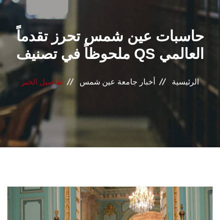
القطاعـات
حاسبات عين شمس تحرز تقدماً
الشئون الأكاديمية
ملحوظاً في تصنيف QS العالمي
البحث العلمي
الرئيسية
أخبار جامعة عين شمس
تفاصيل الخبر
الرعاية الصحية
المراكز والوحدات
الأنظمة الذكية
الإعلام
تواصل معنا