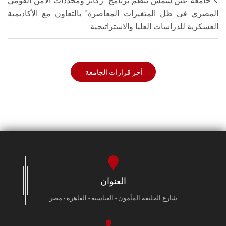
جامعة عين شمس تنظم برنامج "ركائز ومحددات الأمن القومي
المصري في ظل المتغيرات المعاصرة" بالتعاون مع الأكاديمية
العسكرية للدراسات العليا والاستراتيجية
أخر قرارات الجامعة
العنوان
شارع الخليفة المأمون - العباسية - القاهرة - مصر