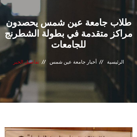
القطاعـات
طلاب جامعة عين شمس يحصدون
الشئون الأكاديمية
مراكز متقدمة في بطولة الشطرنج
البحث العلمي
للجامعات
الرعاية الصحية
الرئيسية
أخبار جامعة عين شمس
تفاصيل الخبر
المراكز والوحدات
الأنظمة الذكية
الإعلام
تواصل معنا