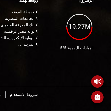
الزائـرون
روابط تهمك
خريطة الموقع
الجامعات المصرية
19.27M
بنك المعرفة المصري
بوابة مصر الرقميـة
البوابة الإلكترونية لل
المزيـد . . .
الزيارات اليومية: 525
شروط الاستخدام
م