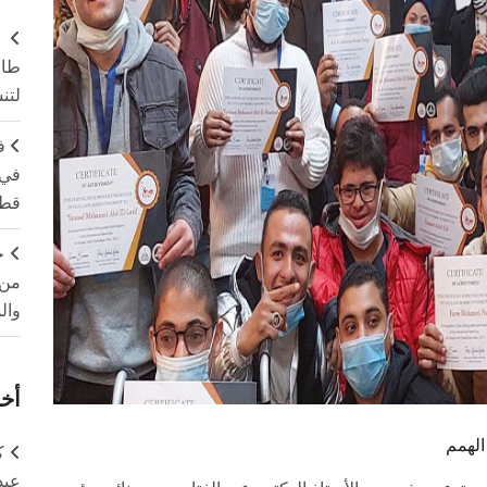
طال
لتن
ف
في 
قطا
ج
من 
وال
أخر
الهمم
ك
عبد