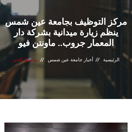
القطاعـات
مركز التوظيف بجامعة عين شمس
الشئون الأكاديمية
ينظم زيارة ميدانية بشركة دار
البحث العلمي
المعمار جروب.. ماونتن فيو
الرعاية الصحية
الرئيسية
أخبار جامعة عين شمس
تفاصيل الخبر
المراكز والوحدات
الأنظمة الذكية
الإعلام
تواصل معنا