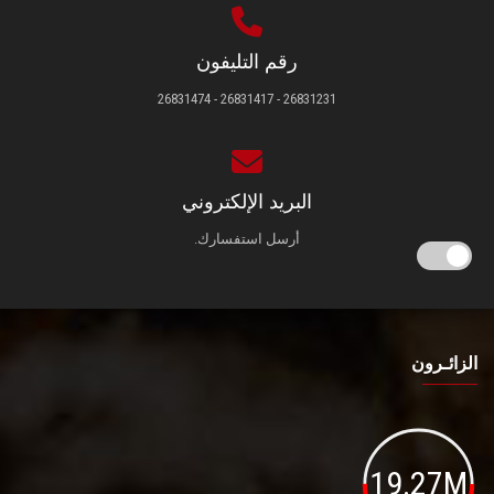
رقم التليفون
26831231 - 26831417 - 26831474
البريد الإلكتروني
أرسل استفسارك.
الزائـرون
19.27M