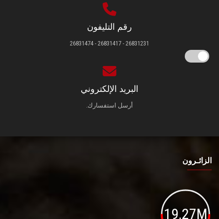
رقم التليفون
26831231 - 26831417 - 26831474
البريد الإلكتروني
أرسل استفسارك.
الزائـرون
19.27M