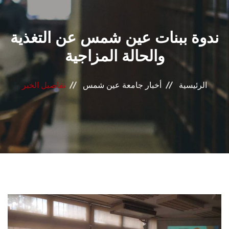
القطاعـات
ندوة ببنات عين شمس عن التغذية
الشئون الأكاديمية
والحالة المزاجية
البحث العلمي
الرئيسية
أخبار جامعة عين شمس
تفاصيل الخبر
الرعاية الصحية
المراكز والوحدات
الأنظمة الذكية
الإعلام
تواصل معنا