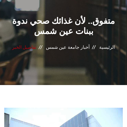
القطاعـات
متفوق.. لأن غذائك صحي ندوة
الشئون الأكاديمية
ببنات عين شمس
البحث العلمي
الرئيسية
أخبار جامعة عين شمس
تفاصيل الخبر
الرعاية الصحية
المراكز والوحدات
الأنظمة الذكية
الإعلام
تواصل معنا