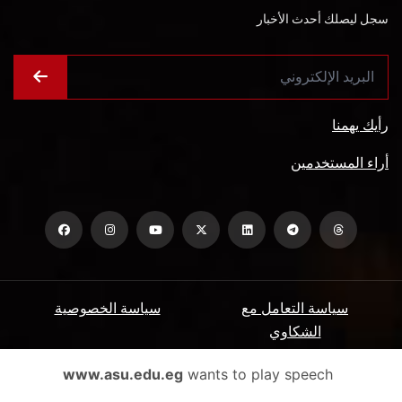
سجل ليصلك أحدث الأخبار
رأيك يهمنا
أراء المستخدمين
سياسة التعامل مع
سياسة الخصوصية
الشكاوي
ميثاق المتعاملين
الأسئلة الشائعة
www.asu.edu.eg
wants to play speech