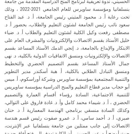
الحسيني، ندوة تعريفية لبرنامج المنح الدراسية المقدمة من جامعة
بنسلفانيا ومؤسسة ساويرس للعام الجامعي 2021-2022 ، وذلك
تحت رعاية أ. د. محمود المتيني رئيس الجامعة، أ. د. عبد الفتاح
سعود نائب رئيس الجامعة لشئون التعليم والطلاب، بحضور أ. د.
مصطفى رفعت وكيل الكلية لشئون التعليم والطلاب أ. د. ضياء
خليل الأستاذ بقسم الاتصالات والإلكترونيات والمشرف العام على
الابتكار والإبداع بالجامعة، د. إنجي الدمك الأستاذ المساعد بقسم
الاتصالات والإلكترونيات ومنسق الاتفاقيات الدولية بالكلية، د. نهى
جمال الأستاذ المساعد بقسم التصميم الحضري والتخطيط
ومنسق التبادل الطلابي بالكلية، أ. هبة أسكندر مدير التطوير
والتنمية المجتمعية بمؤسسة ساويرس وشركة أوراسكوم، أ. ميس
أبو حجاب مدير قطاع التعليم والمنح الدراسية بمؤسسة ساويريس
للتنمية الاجتماعية، السادة رؤساء أقسام العمارة والتصميم
الحضري ، أ. د. شيماء محمد كامل وأ. د. غادة فاروق على التوالي،
وكذلك السادة منسقي برنامجي الهندسة المعمارية أ. د. حنان
صبري، أ. د. أحمد سامي، أ. د. عمرو صفوت رئيس قسم هندسة
الاتصالات إلى جانب ممثلين من جامعة بنسلفانيا عبر الإنترنت،
حيث أوضح أ. د. عمر الحسيني أن الكلية تهدف إلى فتح آفاق جديدة