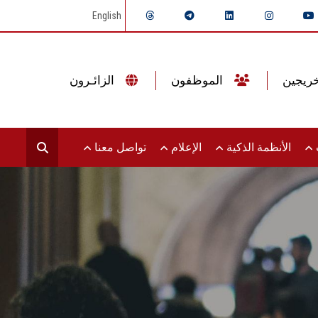
English
الموظفون
الزائـرون
ت
الأنظمة الذكية
الإعلام
تواصل معنا