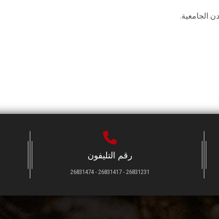
ن الجامعية.
رقم التليفون
26831231 - 26831417 - 26831474