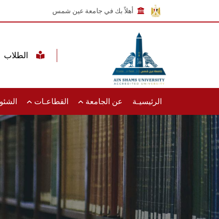
أهلاً بك في جامعة عين شمس
الطلاب
الرئيسيـة
عن الجامعة
القطاعـات
الشئون