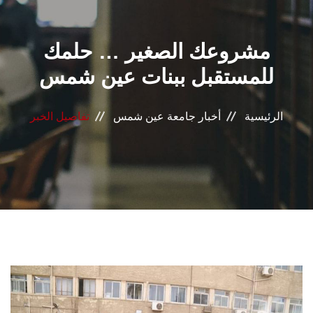
القطاعـات
مشروعك الصغير … حلمك
الشئون الأكاديمية
للمستقبل ببنات عين شمس
البحث العلمي
الرئيسية
أخبار جامعة عين شمس
تفاصيل الخبر
الرعاية الصحية
المراكز والوحدات
الأنظمة الذكية
الإعلام
تواصل معنا