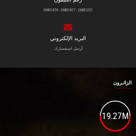
26831231 - 26831417 - 26831474
البريد الإلكتروني
أرسل استفسارك.
الزائـرون
19.27M