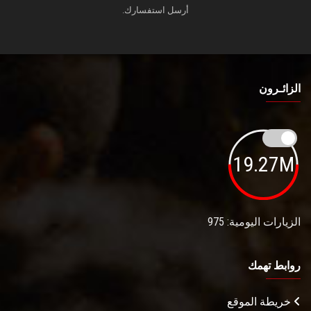
أرسل استفسارك.
الزائـرون
19.27M
الزيارات اليومية: 975
روابط تهمك
خريطة الموقع