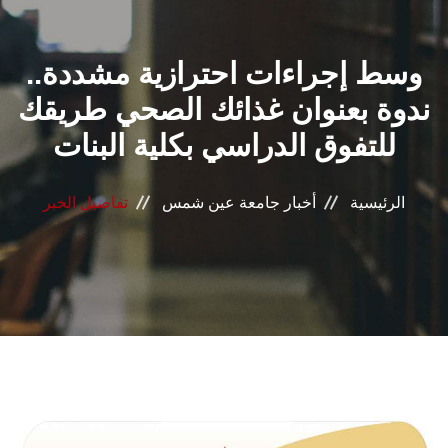
القطاعـات
وسط إجراءات احترازية مشددة..
الشئون الأكاديمية
ندوة بعنوان غذائك الصحي طريقك
البحث العلمي
للتفوق الدراسي بكلية البنات
الرعاية الصحية
الرئيسية
أخبار جامعة عين شمس
تفاصيل الخبر
المراكز والوحدات
الأنظمة الذكية
الإعلام
تواصل معنا