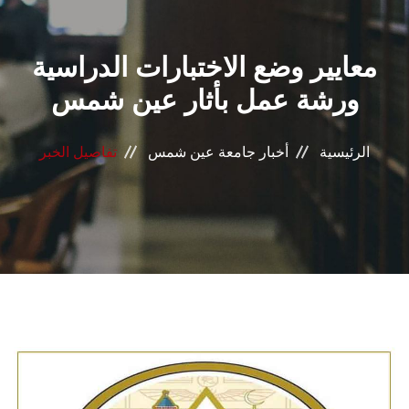
القطاعـات
معايير وضع الاختبارات الدراسية
الشئون الأكاديمية
ورشة عمل بأثار عين شمس
البحث العلمي
الرئيسية
أخبار جامعة عين شمس
تفاصيل الخبر
الرعاية الصحية
المراكز والوحدات
الأنظمة الذكية
الإعلام
تواصل معنا