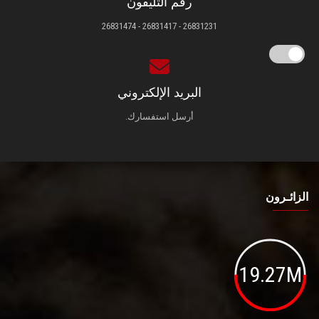
رقم التليفون
26831231 - 26831417 - 26831474
البريد الإلكتروني
أرسل استفسارك.
الزائـرون
19.27M