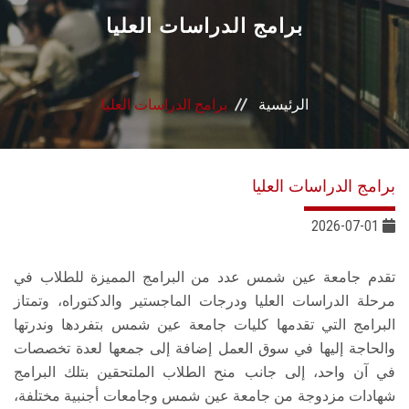
القطاعـات
برامج الدراسات العليا
الشئون الأكاديمية
الرئيسية
برامج الدراسات العليا
البحث العلمي
الرعاية الصحية
برامج الدراسات العليا
المراكز والوحدات
2026-07-01
الأنظمة الذكية
تقدم جامعة عين شمس عدد من البرامج المميزة للطلاب في
مرحلة الدراسات العليا ودرجات الماجستير والدكتوراه، وتمتاز
الإعلام
البرامج التي تقدمها كليات جامعة عين شمس بتفردها وندرتها
والحاجة إليها في سوق العمل إضافة إلى جمعها لعدة تخصصات
في آن واحد، إلى جانب منح الطلاب الملتحقين بتلك البرامج
تواصل معنا
شهادات مزدوجة من جامعة عين شمس وجامعات أجنبية مختلفة،