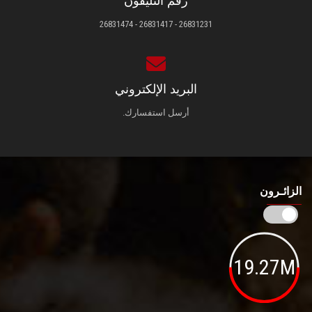
رقم التليفون
26831231 - 26831417 - 26831474
البريد الإلكتروني
أرسل استفسارك.
الزائـرون
19.27M