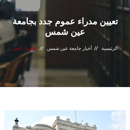
القطاعـات
تعيين مدراء عموم جدد بجامعة
الشئون الأكاديمية
عين شمس
البحث العلمي
الرئيسية
أخبار جامعة عين شمس
تفاصيل الخبر
الرعاية الصحية
المراكز والوحدات
الأنظمة الذكية
الإعلام
تواصل معنا