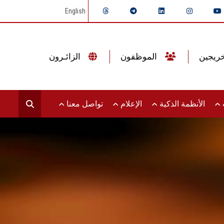
English
الموظفون
الزائـرون
ت
الأنظمة الذكية
الإعلام
تواصل معنا