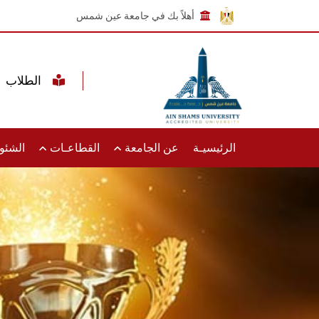
أهلاً بك في جامعة عين شمس
الطلاب
الرئيسيـة
عن الجامعة
القطاعـات
الشئون