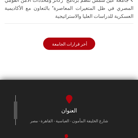
جامعة عين شمس تنظم برنامج "ركائز ومحددات الأمن القومي
المصري في ظل المتغيرات المعاصرة" بالتعاون مع الأكاديمية
العسكرية للدراسات العليا والاستراتيجية
أخر قرارات الجامعة
العنوان
شارع الخليفة المأمون - العباسية - القاهرة - مصر