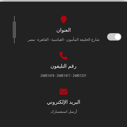
العنوان
شارع الخليفة المأمون - العباسية - القاهرة - مصر
رقم التليفون
26831231 - 26831417 - 26831474
البريد الإلكتروني
أرسل استفسارك.