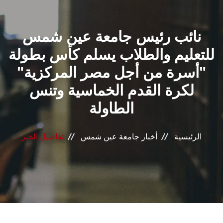
القطاعـات
نائب رئيس جامعة عين شمس
الشئون الأكاديمية
للتعليم والطلاب يسلم كأس بطولة
البحث العلمي
"أسرة من أجل مصر المركزية"
لكرة القدم الخماسية وتنس
الرعاية الصحية
الطاولة
المراكز والوحدات
الرئيسية
أخبار جامعة عين شمس
تفاصيل الخبر
الأنظمة الذكية
الإعلام
تواصل معنا