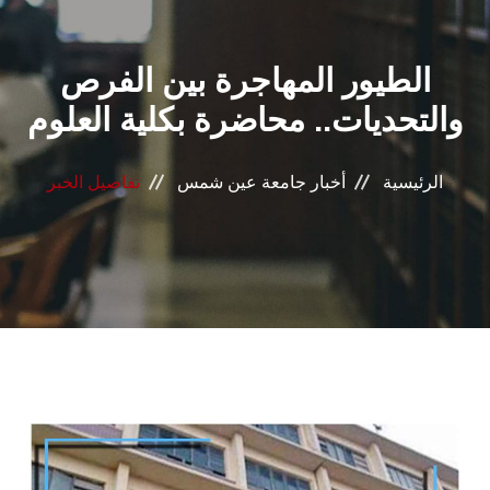
القطاعـات
الطيور المهاجرة بين الفرص
الشئون الأكاديمية
والتحديات.. محاضرة بكلية العلوم
البحث العلمي
الرئيسية
أخبار جامعة عين شمس
تفاصيل الخبر
الرعاية الصحية
المراكز والوحدات
الأنظمة الذكية
الإعلام
تواصل معنا