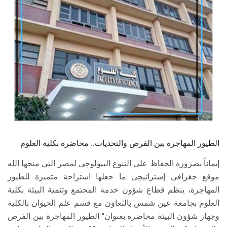
الطلاب
هيئة التدريس
الدراسات العليا
الخريجين
الموظفون
الزائـرون
الطيور المهاجرة بين الفرص والتحديات.. محاضرة بكلية العلوم
إيماناً بضرورة الحفاظ على التنوع البيولوچى لمصر التي منحها الله
سجل الان
موقع جغرافي إستراتيچى ما جعلها استراحة متميزة للطيور
المهاجرة، ينظم قطاع شؤون خدمة المجتمع وتنمية البيئة بكلية
العلوم بجامعة عين شمس بالتعاون مع قسم علم الحيوان بالكلية
وجهاز شؤون البيئة محاضره بعنوان" الطيور المهاجرة بين الفرص