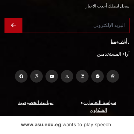
سجل ليصلك أحدث الأخبار
رأيك يهمنا
أراء المستخدمين
سياسة التعامل مع
سياسة الخصوصية
الشكاوي
ميثاق المتعاملين
الأسئلة الشائعة
www.asu.edu.eg
wants to play speech