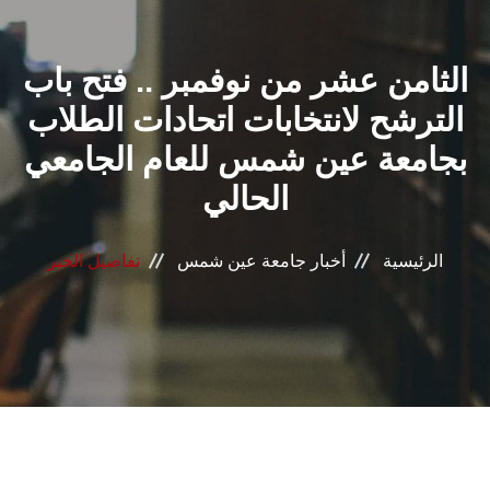
القطاعـات
الثامن عشر من نوفمبر .. فتح باب
الشئون الأكاديمية
الترشح لانتخابات اتحادات الطلاب
البحث العلمي
بجامعة عين شمس للعام الجامعي
الحالي
الرعاية الصحية
المراكز والوحدات
الرئيسية
أخبار جامعة عين شمس
تفاصيل الخبر
الأنظمة الذكية
الإعلام
تواصل معنا