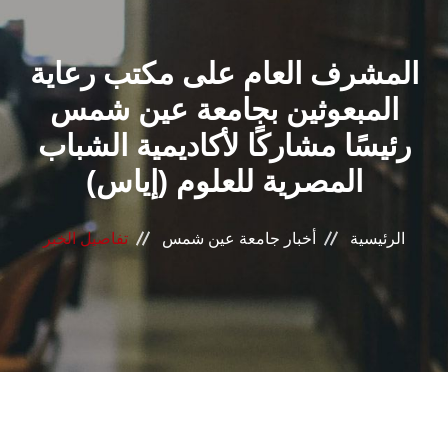
القطاعـات
المشرف العام على مكتب رعاية
الشئون الأكاديمية
المبعوثين بجامعة عين شمس
البحث العلمي
رئيسًا مشاركًا لأكاديمية الشباب
المصرية للعلوم (إياس)
الرعاية الصحية
المراكز والوحدات
الرئيسية
أخبار جامعة عين شمس
تفاصيل الخبر
الأنظمة الذكية
الإعلام
تواصل معنا