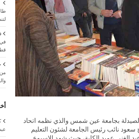
طال
لتن
ف
في 
قطا
ج
من 
وال
أخر
 الصيدلة بجامعة عين شمس والذي نظمه اتحاد
ك
اح سعود نائب رئيس الجامعة لشئون التعليم
عبد
عبد الغني عميد الكلية، حيث شهد الاسبوع