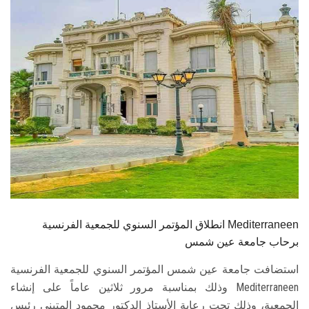
الطلاب
هيئة التدريس
الدراسات العليا
الخريجين
الموظفون
الزائـرون
انطلاق المؤتمر السنوي للجمعية الفرنسية Mediterraneen
سجل الان
برحاب جامعة عين شمس
استضافت جامعة عين شمس المؤتمر السنوي للجمعية الفرنسية
Mediterraneen وذلك بمناسبة مرور ثلاثين عاماً على إنشاء
الجمعية، وذلك تحت رعاية الأستاذ الدكتور محمود المتيني رئيس