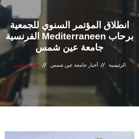
القطاعـات
انطلاق المؤتمر السنوي للجمعية
الشئون الأكاديمية
الفرنسية Mediterraneen برحاب
البحث العلمي
جامعة عين شمس
الرعاية الصحية
الرئيسية
أخبار جامعة عين شمس
تفاصيل الخبر
المراكز والوحدات
الأنظمة الذكية
الإعلام
تواصل معنا