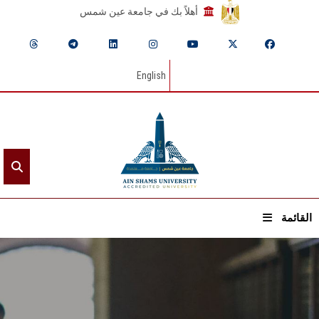
أهلاً بك في جامعة عين شمس
English
القائمة
الرئيسيـة
عن الجامعة