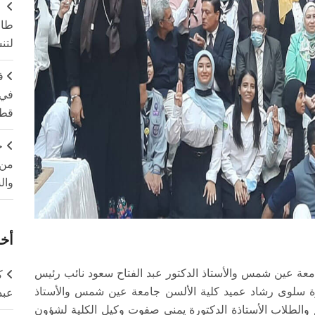
طال
لتن
ف
في 
قطا
ج
من 
وال
أخر
امعة عين شمس والأستاذ الدكتور عبد الفتاح سعود نائب رئيس
ك
ورة سلوى رشاد عميد كلية الألسن جامعة عين شمس والأستاذ
عبد
م والطلاب الأستاذة الدكتورة يمنى صفوت وكيل الكلية لشؤون