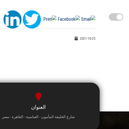
2021-10-25
العنوان
شارع الخليفة المأمون - العباسية - القاهرة - مصر