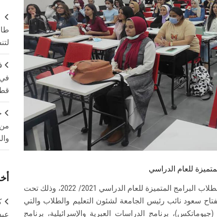
طال
لتن
ف
في 
قطا
ج
من 
وال
متميزة للعام الدراسي
أخر
نظمت كلية الآداب بجامعة عين شمس لقاءًا تعريفيًا بطلاب البرامج المتميزة للعام الدراسي 2021/ 2022، وذلك تحت
الفتاح سعود نائب رئيس الجامعة لشئون التعليم والطلاب والتي
ك
(جيوماتكس)، برنامج الدراسات العبرية والإسرائيلية، برنامج
عبد