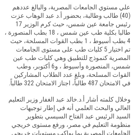
علي مستوي الجامعات المصرية، والبالغ عددهم
(40) طالب وطالبة، بحضور أ.د عبد الوهاب عزت
رئيس جامعة عين شمس، حيث كرم الوزير 17
طالبا بكلية طب عين شمس ، 18 بطب المنصورة ،
4 بطب أسيوط ، 1 بطب القوات المسلحة، حيث
تم اختيار 5 كليات طب على مستوى الجامعات
المصرية كنموذج للتطبيق وهي كليات طب عين
شمس، المنصورة وأسيوط ، و6 أكتوبر، وطب
القوات المسلحة، وبلغ عدد الطلاب المشاركين
في الامتحان 487 طالباً، اجتاز الامتحان 322 طالباً
.
وخلال كلمته أشار أ.د.خالد عبد الغفار وزير التعليم
العالي والبحث العلمي أنه في إطار توجيهات
السيد الرئيس عبد الفتاح السيسي بتطوير
منظومة التعليم في مصر، ورفع مستوى خريجي
الجامعات المصرية بما يواكب مستويات خريجي