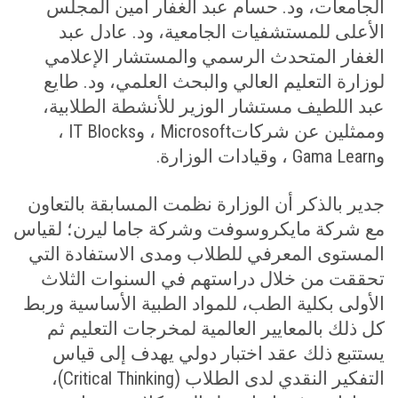
الجامعات، ود. حسام عبد الغفار أمين المجلس
الأعلى للمستشفيات الجامعية، ود. عادل عبد
الغفار المتحدث الرسمي والمستشار الإعلامي
لوزارة التعليم العالي والبحث العلمي، ود. طايع
عبد اللطيف مستشار الوزير للأنشطة الطلابية،
وممثلين عن شركات
، و
،
IT Blocks
Microsoft
و
، وقيادات الوزارة
.
Gama Learn
جدير بالذكر أن الوزارة نظمت المسابقة بالتعاون
مع شركة مايكروسوفت وشركة جاما ليرن؛ لقياس
المستوى المعرفي للطلاب ومدى الاستفادة التي
تحققت من خلال دراستهم في السنوات الثلاث
الأولى بكلية الطب، للمواد الطبية الأساسية وربط
كل ذلك بالمعايير العالمية لمخرجات التعليم ثم
يستتبع ذلك عقد اختبار دولي يهدف إلى قياس
التفكير النقدي لدى الطلاب (
)،
Critical Thinking