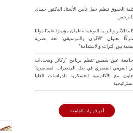
لية الحقوق تنظم حفل تأبين الأستاذ الدكتور حمدي
الرحمن
ليتا الآثار والتربية النوعية تنظمان مؤتمرًا علميًا دوليًا
ركًا بعنوان "الألوان والموسيقى: لغة بصرية
عية بين التراث والاستدامة"
امعة عين شمس تنظم برنامج "ركائز ومحددات
من القومي المصري في ظل المتغيرات المعاصرة"
تعاون مع الأكاديمية العسكرية للدراسات العليا
استراتيجية
أخر قرارات الجامعة