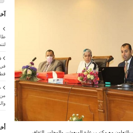
آخر
طال
لتن
ف
في 
قطا
ج
من 
وال
أخر
اب بالتعاون مع مكتب رعاية المبعوثين والمجلس الثقافي