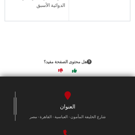
الطلاب
الدوائية الأسبق
هيئة التدريس
الدراسات العليا
الخريجين
هل محتوى الصفحة مفيد؟
الموظفون
الزائـرون
سجل الان
العنوان
شارع الخليفة المأمون - العباسية - القاهرة - مصر